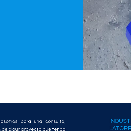
INDUST
osotros para una consulta,
LATOR
s de algún proyecto que tenga