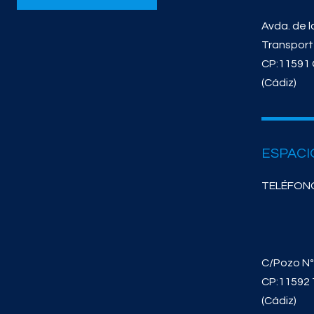
Avda. de l
Transpor
CP:11591 
(Cádiz)
ESPACI
TELÉFONO
C/Pozo Nº
CP:11592 
(Cádiz)